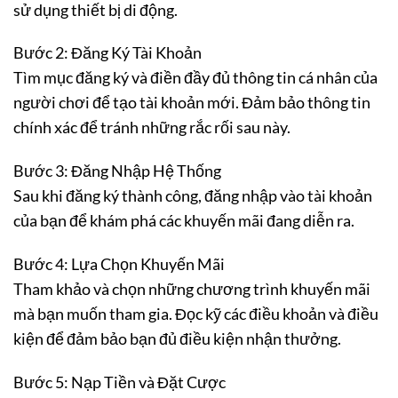
sử dụng thiết bị di động.
Bước 2: Đăng Ký Tài Khoản
Tìm mục đăng ký và điền đầy đủ thông tin cá nhân của
người chơi để tạo tài khoản mới. Đảm bảo thông tin
chính xác để tránh những rắc rối sau này.
Bước 3: Đăng Nhập Hệ Thống
Sau khi đăng ký thành công, đăng nhập vào tài khoản
của bạn để khám phá các khuyến mãi đang diễn ra.
Bước 4: Lựa Chọn Khuyến Mãi
Tham khảo và chọn những chương trình khuyến mãi
mà bạn muốn tham gia. Đọc kỹ các điều khoản và điều
kiện để đảm bảo bạn đủ điều kiện nhận thưởng.
Bước 5: Nạp Tiền và Đặt Cược