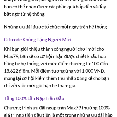
bạn có thể nhận được các phần quà hấp dẫn và đầy
bất ngờ từ hệ thống.
Những ưu đãi được tổ chức mỗi ngày trên hệ thống
Giftcode Khủng Tặng Người Mới
Khi bạn giới thiệu thành công người chơi mới cho
Max79, bạn sẽ có cơ hội nhận được chiết khấu hoa
hồng từ hệ thống, với mức điểm thưởng từ 100 đến
18.622 điểm. Mỗi điểm tương ứng với 1.000 VNĐ,
mang lại cơ hội kiếm thêm thu nhập đáng kể cho bạn
chỉ với việc mời gọi bạn bè tham gia.
Tặng 100% Lần Nạp Tiền Đầu
Chương trình
ưu đãi ngập tràn Max79
thưởng 100%
giá trị nạp tiền đầu tiên là một trong những ưu đãi hấp