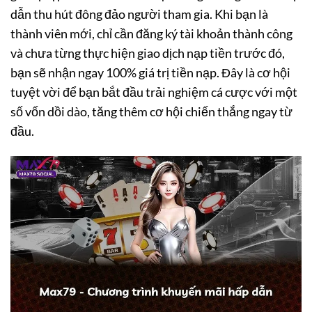
dẫn thu hút đông đảo người tham gia. Khi bạn là
thành viên mới, chỉ cần đăng ký tài khoản thành công
và chưa từng thực hiện giao dịch nạp tiền trước đó,
bạn sẽ nhận ngay 100% giá trị tiền nạp. Đây là cơ hội
tuyệt vời để bạn bắt đầu trải nghiệm cá cược với một
số vốn dồi dào, tăng thêm cơ hội chiến thắng ngay từ
đầu.