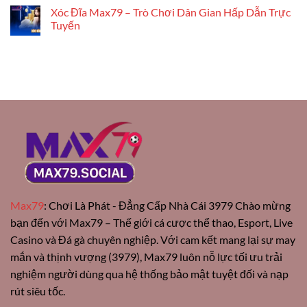
Xóc Đĩa Max79 – Trò Chơi Dân Gian Hấp Dẫn Trực
Tuyến
Max79
: Chơi Là Phát - Đẳng Cấp Nhà Cái 3979 Chào mừng
bạn đến với Max79 – Thế giới cá cược thể thao, Esport, Live
Casino và Đá gà chuyên nghiệp. Với cam kết mang lại sự may
mắn và thịnh vượng (3979), Max79 luôn nỗ lực tối ưu trải
nghiệm người dùng qua hệ thống bảo mật tuyệt đối và nạp
rút siêu tốc.