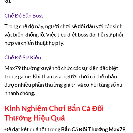
xu.
Chế Độ Săn Boss
Trong chế độ này, người chơi sẽ đối đầu với các sinh
vật biển khổng lồ. Việc tiêu diệt boss đòi hỏi sự phối
hợp và chiến thuật hợp lý.
Chế Độ Sự Kiện
Max79 thường xuyên tổ chức các sự kiện đặc biệt
trong game. Khi tham gia, người chơi có thể nhận
được nhiều phần thưởng giá trị và cơ hội tăng số xu
nhanh chóng.
Kinh Nghiệm Chơi Bắn Cá Đổi
Thưởng Hiệu Quả
Để đạt kết quả tốt trong
Bắn Cá Đổi Thưởng Max79
,