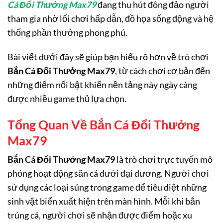
Cá Đổi Thưởng Max79
đang thu hút đông đảo người
tham gia nhờ lối chơi hấp dẫn, đồ họa sống động và hệ
thống phần thưởng phong phú.
Bài viết dưới đây sẽ giúp bạn hiểu rõ hơn về trò chơi
Bắn Cá Đổi Thưởng Max79
, từ cách chơi cơ bản đến
những điểm nổi bật khiến nền tảng này ngày càng
được nhiều game thủ lựa chọn.
Tổng Quan Về Bắn Cá Đổi Thưởng
Max79
Bắn Cá Đổi Thưởng Max79
là trò chơi trực tuyến mô
phỏng hoạt động săn cá dưới đại dương. Người chơi
sử dụng các loại súng trong game để tiêu diệt những
sinh vật biển xuất hiện trên màn hình. Mỗi khi bắn
trúng cá, người chơi sẽ nhận được điểm hoặc xu