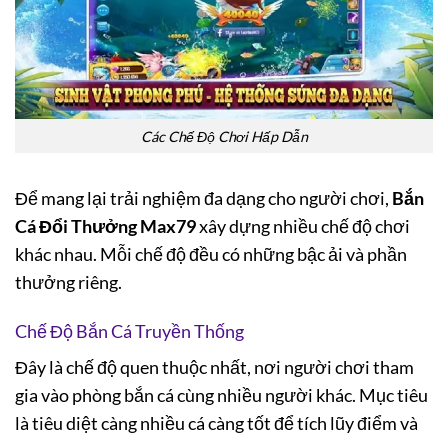
Các Chế Độ Chơi Hấp Dẫn
Để mang lại trải nghiệm đa dạng cho người chơi,
Bắn
Cá Đổi Thưởng Max79
xây dựng nhiều chế độ chơi
khác nhau. Mỗi chế độ đều có những bậc ải và phần
thưởng riêng.
Chế Độ Bắn Cá Truyền Thống
Đây là chế độ quen thuộc nhất, nơi người chơi tham
gia vào phòng bắn cá cùng nhiều người khác. Mục tiêu
là tiêu diệt càng nhiều cá càng tốt để tích lũy điểm và