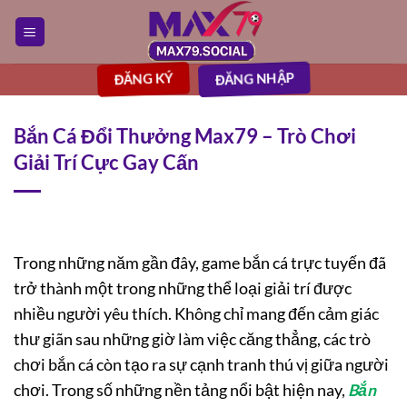
Bỏ
qua
nội
ĐĂNG NHẬP
ĐĂNG KÝ
dung
Bắn Cá Đổi Thưởng Max79 – Trò Chơi
Giải Trí Cực Gay Cấn
Trong những năm gần đây, game bắn cá trực tuyến đã
trở thành một trong những thể loại giải trí được
nhiều người yêu thích. Không chỉ mang đến cảm giác
thư giãn sau những giờ làm việc căng thẳng, các trò
chơi bắn cá còn tạo ra sự cạnh tranh thú vị giữa người
chơi. Trong số những nền tảng nổi bật hiện nay,
Bắn